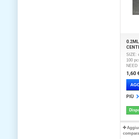
0.2M
CENT
SIZE: 
100 p
NEED 
1,60 
AGG
PIÙ
Disp
Aggiu
compara