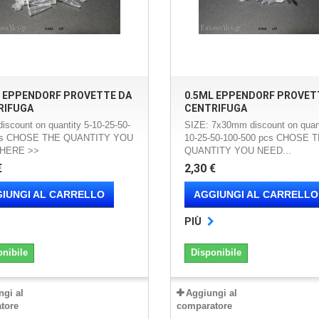
L EPPENDORF PROVETTE DA
0.5ML EPPENDORF PROVET
RIFUGA
CENTRIFUGA
discount on quantity 5-10-25-50-
SIZE: 7x30mm discount on quant
cs CHOSE THE QUANTITY YOU
10-25-50-100-500 pcs CHOSE 
HERE >>
QUANTITY YOU NEED...
€
2,30 €
IUNGI AL CARRELLO
AGGIUNGI AL CARRELLO
PIÙ
onibile
Disponibile
ngi al
Aggiungi al
tore
comparatore