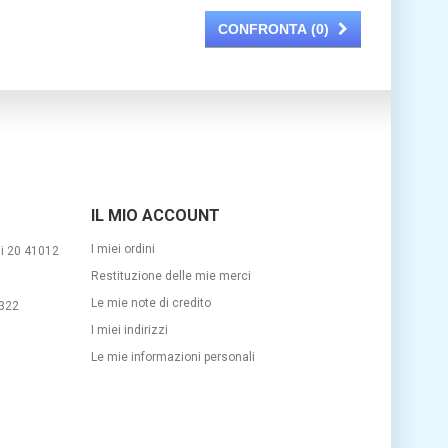
CONFRONTA (
0
)
IL MIO ACCOUNT
I miei ordini
si 20 41012
Restituzione delle mie merci
Le mie note di credito
322
I miei indirizzi
m
Le mie informazioni personali