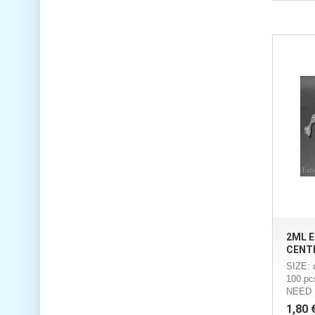
2ML 
CENT
SIZE: 
100 p
NEED 
1,80 