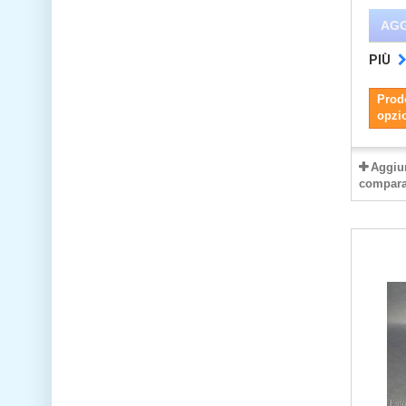
AGG
PIÙ
Prodo
opzi
Aggiu
compara