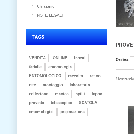
Chi siamo
NOTE LEGALI
TAGS
PROVE
VENDITA
ONLINE
insetti
Ordina
farfalle
entomologia
ENTOMOLOGICO
raccolta
retino
Mostrando 1
rete
montaggio
laboratorio
collezione
manico
spilli
tappo
provette
telescopico
SCATOLA
entomologici
preparazione