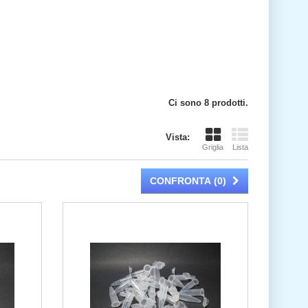
Ci sono 8 prodotti.
Vista:
Griglia
Lista
CONFRONTA (
0
)