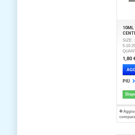
10ML
CENT
SIZE: 
5-10-2
QUANT
1,80 
AGG
PIÙ
Disp
Aggiu
compara