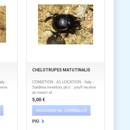
CHELOTRUPES MATUTINALIS
ly -
CONDITION : A1 LOCATION : Italy -
ceive
Sardinia inventory pics : you'll receive
an insect of...
5,00 €
AGGIUNGI AL CARRELLO
PIÙ