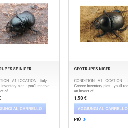
RUPES SPINIGER
GEOTRUPES NIGER
ION : A1 LOCATION : Italy -
CONDITION : A1 LOCATION : Ita
inventory pics : you'll receive
Greece inventory pics : you'll re
ct of...
an insect of...
€
1,50 €
IUNGI AL CARRELLO
AGGIUNGI AL CARRELLO
PIÙ