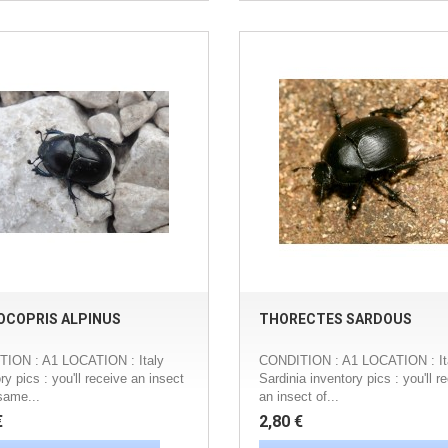
OCOPRIS ALPINUS
THORECTES SARDOUS
ION : A1 LOCATION : Italy
CONDITION : A1 LOCATION : Ita
ry pics : you'll receive an insect
Sardinia inventory pics : you'll r
same...
an insect of...
€
2,80 €