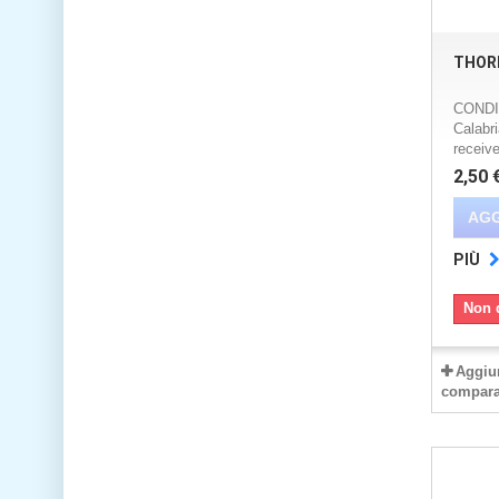
THOR
CONDI
Calabri
receive
2,50 
AGG
PIÙ
Non 
Aggiu
compara