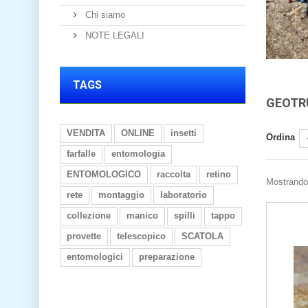
Chi siamo
NOTE LEGALI
TAGS
GEOTR
VENDITA
ONLINE
insetti
Ordina
farfalle
entomologia
ENTOMOLOGICO
raccolta
retino
Mostrando 
rete
montaggio
laboratorio
collezione
manico
spilli
tappo
provette
telescopico
SCATOLA
entomologici
preparazione