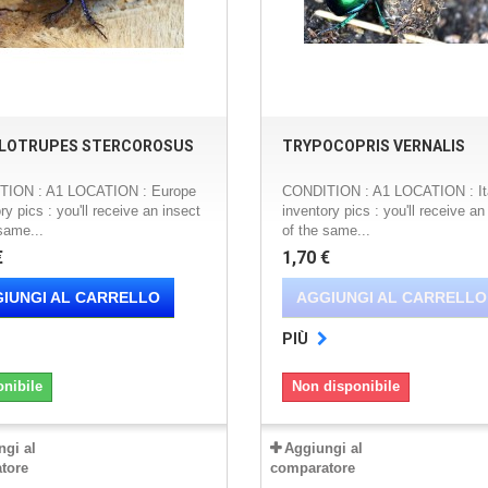
LOTRUPES STERCOROSUS
TRYPOCOPRIS VERNALIS
TION : A1 LOCATION : Europe
CONDITION : A1 LOCATION : It
ry pics : you'll receive an insect
inventory pics : you'll receive an
same...
of the same...
€
1,70 €
IUNGI AL CARRELLO
AGGIUNGI AL CARRELLO
PIÙ
onibile
Non disponibile
ngi al
Aggiungi al
tore
comparatore