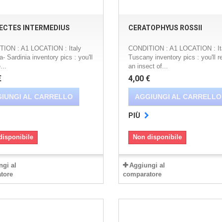
ECTES INTERMEDIUS
CERATOPHYUS ROSSII
TION : A1 LOCATION : Italy
CONDITION : A1 LOCATION : Ita
a- Sardinia inventory pics : you'll
Tuscany inventory pics : you'll r
...
an insect of...
€
4,00 €
IUNGI AL CARRELLO
AGGIUNGI AL CARRELLO
PIÙ
disponibile
Non disponibile
ngi al
Aggiungi al
tore
comparatore