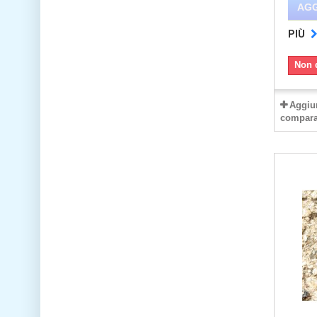
AGG
PIÙ
Non 
Aggiu
compara