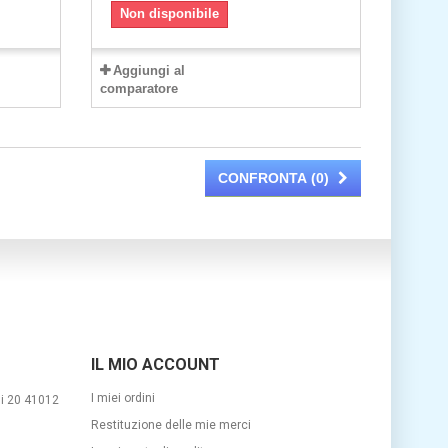
Non disponibile
Aggiungi al
comparatore
CONFRONTA (
0
)
IL MIO ACCOUNT
I miei ordini
si 20 41012
Restituzione delle mie merci