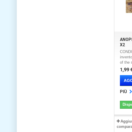
ANOP
X2
CONDI
invento
of the 
1,99 
AGG
PIÙ
Disp
Aggiu
compara