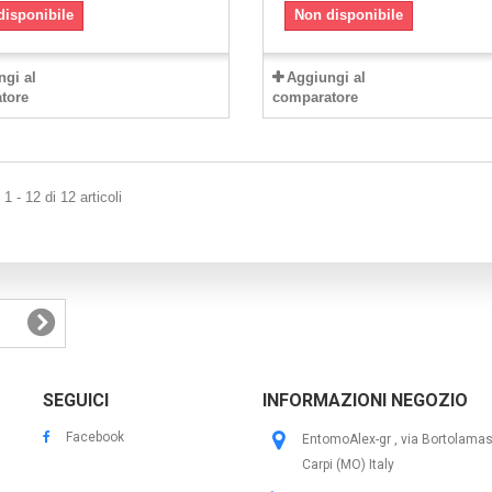
disponibile
Non disponibile
ngi al
Aggiungi al
tore
comparatore
1 - 12 di 12 articoli
SEGUICI
INFORMAZIONI NEGOZIO
Facebook
EntomoAlex-gr , via Bortolama
Carpi (MO) Italy