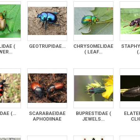
IDAE (
GEOTRUPIDAE...
CHRYSOMELIDAE
STAPHY
ER...
( LEAF...
(.
AE (...
SCARABAEIDAE
BUPRESTIDAE (
ELATER
APHODIINAE
JEWELS...
CLIC