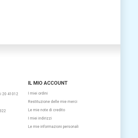
IL MIO ACCOUNT
I miei ordini
si 20 41012
Restituzione delle mie merci
Le mie note di credito
322
I miei indirizzi
m
Le mie informazioni personali