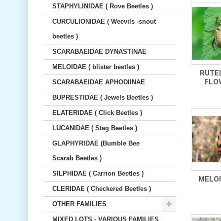
STAPHYLINIDAE ( Rove Beetles )
CURCULIONIDAE ( Weevils -snout
beetles )
SCARABAEIDAE DYNASTINAE
MELOIDAE ( blister beetles )
RUTEL
FLOW
SCARABAEIDAE APHODIINAE
BUPRESTIDAE ( Jewels Beetles )
ELATERIDAE ( Click Beetles )
LUCANIDAE ( Stag Beetles )
GLAPHYRIDAE (Bumble Bee
Scarab Beetles )
SILPHIDAE ( Carrion Beetles )
MELOID
CLERIDAE ( Checkered Beetles )
OTHER FAMILIES
MIXED LOTS - VARIOUS FAMILIES