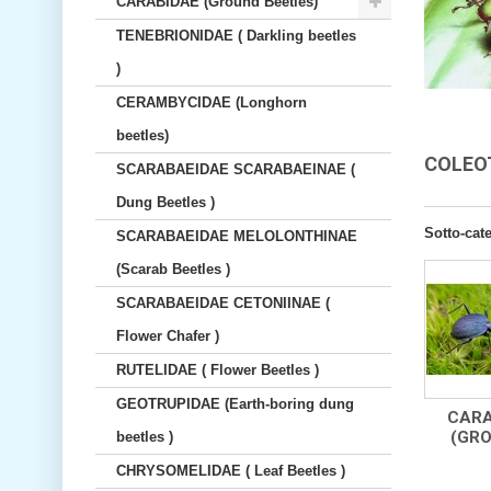
CARABIDAE (Ground Beetles)
TENEBRIONIDAE ( Darkling beetles
)
CERAMBYCIDAE (Longhorn
beetles)
COLEO
SCARABAEIDAE SCARABAEINAE (
Dung Beetles )
Sotto-cat
SCARABAEIDAE MELOLONTHINAE
(Scarab Beetles )
SCARABAEIDAE CETONIINAE (
Flower Chafer )
RUTELIDAE ( Flower Beetles )
GEOTRUPIDAE (Earth-boring dung
CARA
(GRO
beetles )
CHRYSOMELIDAE ( Leaf Beetles )