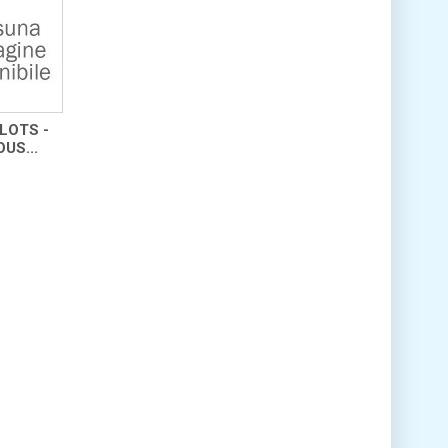
LOTS -
US...