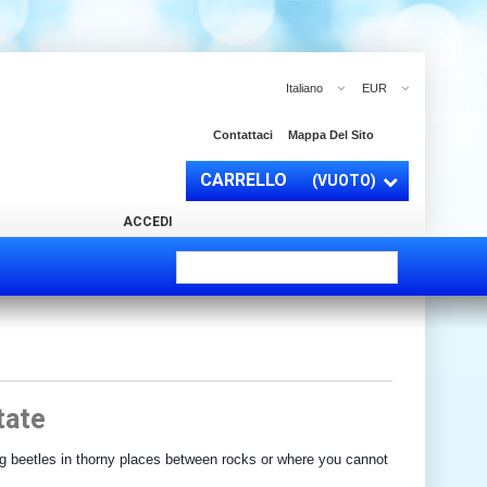
Italiano
EUR
Contattaci
Mappa Del Sito
CARRELLO
(VUOTO)
ACCEDI
tate
ng beetles in thorny places between rocks or where you cannot