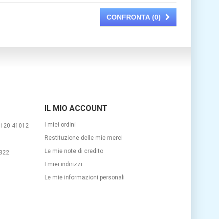
CONFRONTA (
0
)
IL MIO ACCOUNT
I miei ordini
si 20 41012
Restituzione delle mie merci
Le mie note di credito
322
I miei indirizzi
m
Le mie informazioni personali