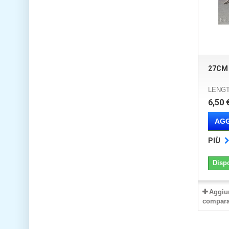
27CM
LENG
6,50 
AGG
PIÙ
Disp
Aggiu
compara