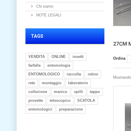
Chi siamo
NOTE LEGALI
TAGS
27CM 
VENDITA
ONLINE
insetti
Ordina
farfalle
entomologia
ENTOMOLOGICO
raccolta
retino
Mostrando 
rete
montaggio
laboratorio
collezione
manico
spilli
tappo
provette
telescopico
SCATOLA
entomologici
preparazione