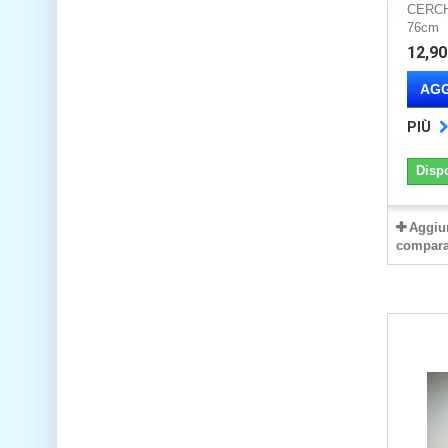
CERCH
76cm 
12,90
AGG
PIÙ
Disp
Aggiu
compara