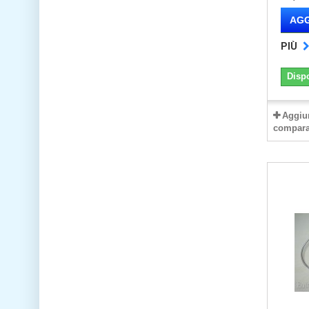
AGG
PIÙ
Disp
Aggiu
compara