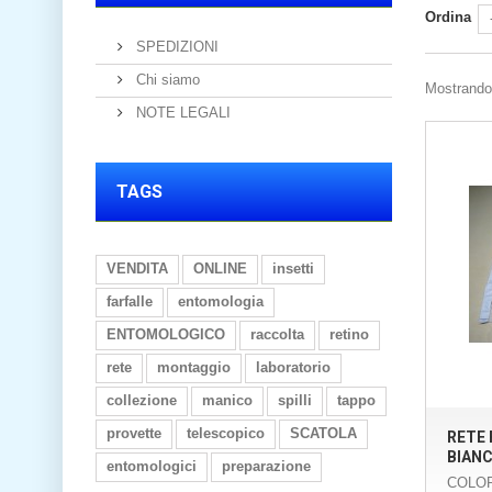
Ordina
SPEDIZIONI
Chi siamo
Mostrando 
NOTE LEGALI
TAGS
VENDITA
ONLINE
insetti
farfalle
entomologia
ENTOMOLOGICO
raccolta
retino
rete
montaggio
laboratorio
collezione
manico
spilli
tappo
provette
telescopico
SCATOLA
RETE 
BIAN
entomologici
preparazione
COLOR