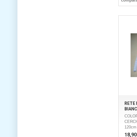
compara
RETE 
BIAN
COLOR
CERCH
120cm
18,90