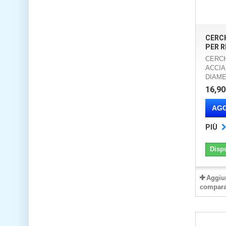
CERCH
PER 
CERCH
ACCIA
DIAME
16,90
AGG
PIÙ
Disp
Aggiu
compara