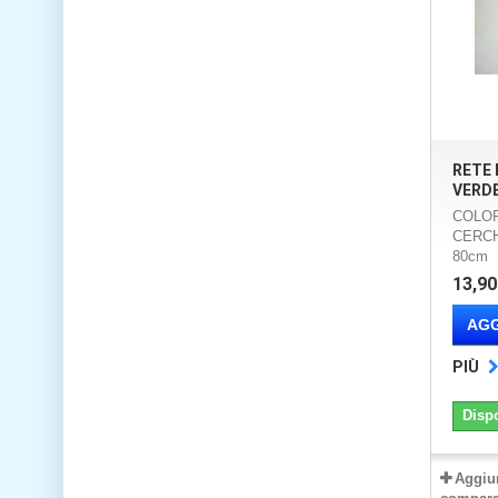
RETE 
VERD
COLOR
CERCH
80cm 
13,90
AGG
PIÙ
Disp
Aggiu