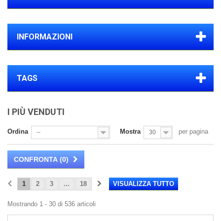
INFORMAZIONI
TAGS
I PIÙ VENDUTI
Ordina
Mostra
per pagina
--
30
CONFRONTA (
0
)
1
2
3
...
18
VISUALIZZA TUTTO
Mostrando 1 - 30 di 536 articoli